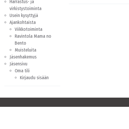
Harrastus- ja
virkistystoiminta
Usein kysyttyjä
Ajankohtaista
Viikkotoiminta
Ravintola Mama no
Bento
Muisteluita
Jäsenhakemus
Jäsensivu
Oma tili
Kirjaudu sisään