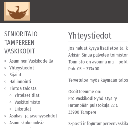
Skip to content
Main Navigation
SENIORITALO
Yhteystiedot
TAMPEREEN
Jos haluat kysyä lisätietoa tai
VASKIKODIT
Arkisin Sinua palvelee toimisto
Asuminen Vaskikodeilla
Toimisto on avoinna ma – pe kl
Yhteystiedot
Puh. 03 – 313400
Sijainti
Tervetuloa myös käymään taloss
Hallinnointi
Tietoa talosta
Osoitteemme on:
Yhteiset tilat
Pro Vaskikodit-yhdistys ry
Vaskitoimisto
Hatanpään puistokuja 22 G
Liiketilat
33900 Tampere
Asukas- ja jäsenyysehdot
Asumiskokemuksia
S-posti info@tampereenvaskiko