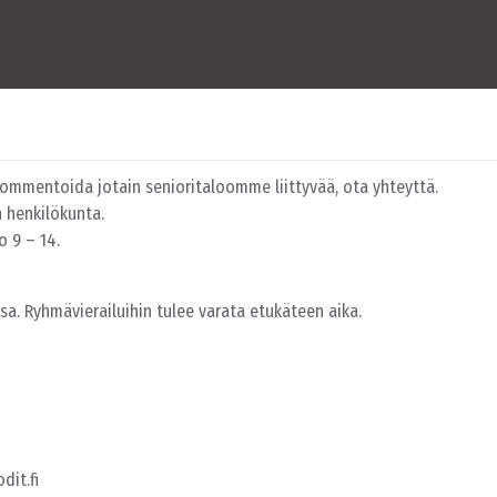
 kommentoida jotain senioritaloomme liittyvää, ota yhteyttä.
n henkilökunta.
o 9 – 14.
a. Ryhmävierailuihin tulee varata etukäteen aika.
dit.fi