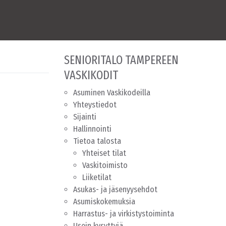
SENIORITALO TAMPEREEN
VASKIKODIT
Asuminen Vaskikodeilla
Yhteystiedot
Sijainti
Hallinnointi
Tietoa talosta
Yhteiset tilat
Vaskitoimisto
Liiketilat
Asukas- ja jäsenyysehdot
Asumiskokemuksia
Harrastus- ja virkistystoiminta
Usein kysyttyjä