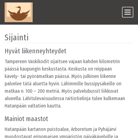
Skip to content
Main Navigation
Sijainti
Hyvät liikenneyhteydet
Tampereen Vaskikodit sijaitsee vajaan kahden kilometrin
päässä kaupungin keskustasta. Keskusta on reippaan
kävely- tai pyörämatkan päässä. Myös julkinen liikenne
palvelee tätä aluetta hyvin. Lähimmille bussipysäkeille on
matkaa n. 100 – 200 metriä. Myös palvelubussit liikkuvat
alueella. Lähitulevaisuudessa raitiotielinja tulee kulkemaan
Hatanpään valtatien kautta.
Mainiot maastot
Hatanpään kartanon puistoalue, Arboretum ja Pyhäjärvi
muodostavat erinomaisen ympäristön päiväkävelyille ja