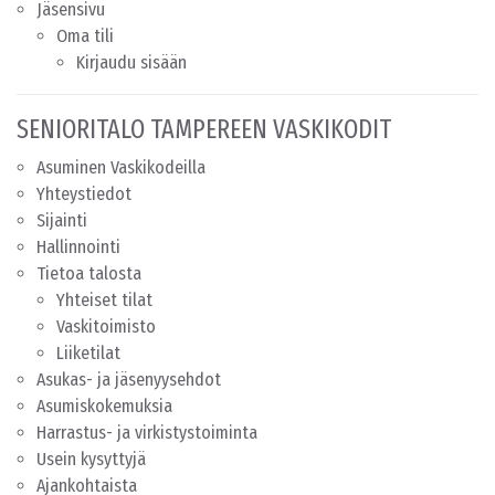
Jäsensivu
Oma tili
Kirjaudu sisään
SENIORITALO TAMPEREEN VASKIKODIT
Asuminen Vaskikodeilla
Yhteystiedot
Sijainti
Hallinnointi
Tietoa talosta
Yhteiset tilat
Vaskitoimisto
Liiketilat
Asukas- ja jäsenyysehdot
Asumiskokemuksia
Harrastus- ja virkistystoiminta
Usein kysyttyjä
Ajankohtaista