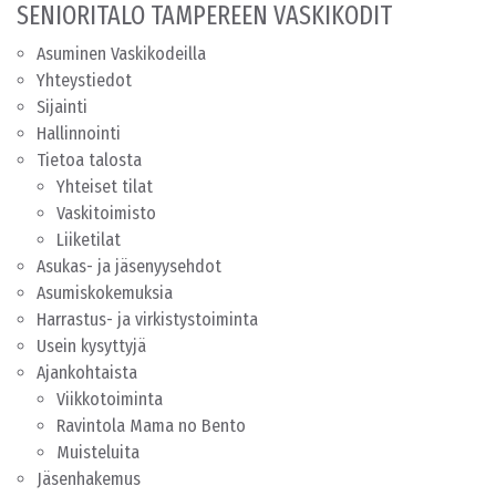
SENIORITALO TAMPEREEN VASKIKODIT
Asuminen Vaskikodeilla
Yhteystiedot
Sijainti
Hallinnointi
Tietoa talosta
Yhteiset tilat
Vaskitoimisto
Liiketilat
Asukas- ja jäsenyysehdot
Asumiskokemuksia
Harrastus- ja virkistystoiminta
Usein kysyttyjä
Ajankohtaista
Viikkotoiminta
Ravintola Mama no Bento
Muisteluita
Jäsenhakemus