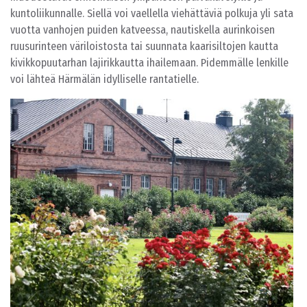
kuntoliikunnalle. Siellä voi vaellella viehättäviä polkuja yli sata
vuotta vanhojen puiden katveessa, nautiskella aurinkoisen
ruusurinteen väriloistosta tai suunnata kaarisiltojen kautta
kivikkopuutarhan lajirikkautta ihailemaan. Pidemmälle lenkille
voi lähteä Härmälän idylliselle rantatielle.