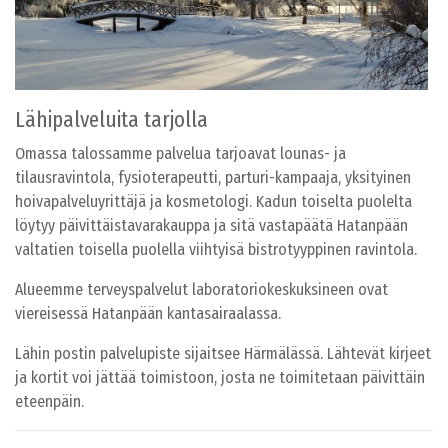
Lähipalveluita tarjolla
Omassa talossamme palvelua tarjoavat lounas- ja
tilausravintola, fysioterapeutti, parturi-kampaaja, yksityinen
hoivapalveluyrittäjä ja kosmetologi. Kadun toiselta puolelta
löytyy päivittäistavarakauppa ja sitä vastapäätä Hatanpään
valtatien toisella puolella viihtyisä bistrotyyppinen ravintola.
Alueemme terveyspalvelut laboratoriokeskuksineen ovat
viereisessä Hatanpään kantasairaalassa.
Lähin postin palvelupiste sijaitsee Härmälässä. Lähtevät kirjeet
ja kortit voi jättää toimistoon, josta ne toimitetaan päivittäin
eteenpäin.