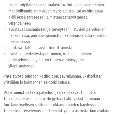
(esim. toipilaiden ja sairaalasta kotiutuvien avustaminen,
mahdollisuuksien mukaan myös saatto- tai asiointiapua
äkillisessä tarpeessa) ja mittaavat tarvittaessa
verenpaineen
avustavat sosiaalisten ja terveyteen liittyvien palveluiden
hankinnassa, palvelusopimusten laadinnassa sekä etuuksien
hakemisessa
hoitavat talon sisäistä tiedottamista
avustavat virkistystapahtumien, retkien ja juhlien
järjestelyissä ja yleisten tilojen viihtyisyyden
ylläpitämisessä
Yhteistyötä tehdään kotihoidon, seurakunnan, yksittäisten
yrittäjien ja kolmannen sektorin kanssa.
Vaskitoimiston kaksi palveluohjaajaa lisäävät tunnetta
turvallisesta asumisesta. He pyrkivät aktiivisesti luomaan
luottamuksellisen suhteen asukkaisin näiden käydessä
toimistolla kyselemässä arkeen liittyvistä asioista. Kun asukas