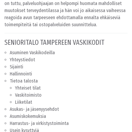
on tuttu, palveluohjaajan on helpompi huomata mahdolliset
muutokset terveydentilassa ja hän voi jo aikaisessa vaiheessa
reagoida avun tarpeeseen ehdottamalla ennalta ehkäiseviä
toimenpiteitä tai ostopalveluiden suunnittelua.
SENIORITALO TAMPEREEN VASKIKODIT
Asuminen Vaskikodeilla
Yhteystiedot
Sijainti
Hallinnointi
Tietoa talosta
Yhteiset tilat
Vaskitoimisto
Liiketilat
Asukas- ja jäsenyysehdot
Asumiskokemuksia
Harrastus- ja virkistystoiminta
Usein kysyttyjä