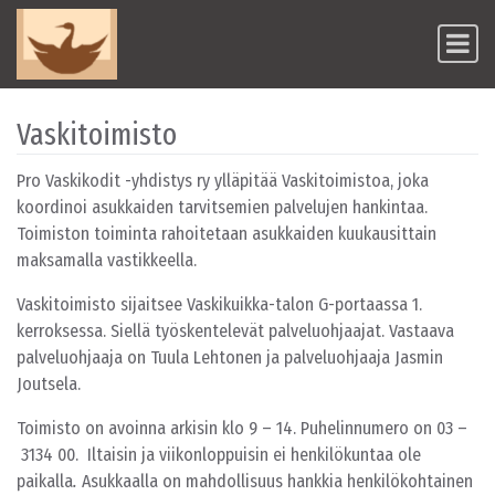
Skip to content
Main Navigation
Vaskitoimisto
Pro Vaskikodit -yhdistys ry ylläpitää Vaskitoimistoa, joka
koordinoi asukkaiden tarvitsemien palvelujen hankintaa.
Toimiston toiminta rahoitetaan asukkaiden kuukausittain
maksamalla vastikkeella.
Vaskitoimisto sijaitsee Vaskikuikka-talon G-portaassa 1.
kerroksessa. Siellä työskentelevät palveluohjaajat. Vastaava
palveluohjaaja on Tuula Lehtonen ja palveluohjaaja Jasmin
Joutsela.
Toimisto on avoinna arkisin klo 9 – 14. Puhelinnumero on 03 –
3134 00. Iltaisin ja viikonloppuisin ei henkilökuntaa ole
paikalla
.
Asukkaalla on mahdollisuus hankkia henkilökohtainen