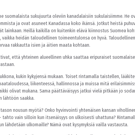
 suomalaista sukujuurta oleviin kanadalaisiin sukulaisiimme. He o
mmista ja ovat asuneet Kanadassa koko ikänsä. Jotkut heistä puh
vät lainkaan. Heillä kaikilla on kuitenkin elävä kiinnostus Suomea ko
a, vaikka heidän taloudellinen toimeentulonsa on hyvä. Taloudellinen
korvaa rakkautta isien ja äitien maata kohtaan.
ittivat, että yhteinen alueellinen uhka saattaa eripuraiset suomalais
vastaan.
kkona, kukin kykyjensä mukaan. Toiset rintamalla taistellen, lääkite
maataloudessa, liikenteessä, hallinnossa ja muissa mitä erilaisimmis
ikki olivat mukana. Sama päättäväisyys jatkui vielä pitkään jo soda
n lähtöön saakka.
lintason nousun myötä? Onko hyvinvointi yhtenäisen kansan viholline
 tahto vain silloin kun itsenäisyys on ulkoisesti uhattuna? Rintamall
 kun lähdetään ulkomaille? Nämä ovat kysymyksiä vailla vastausta.