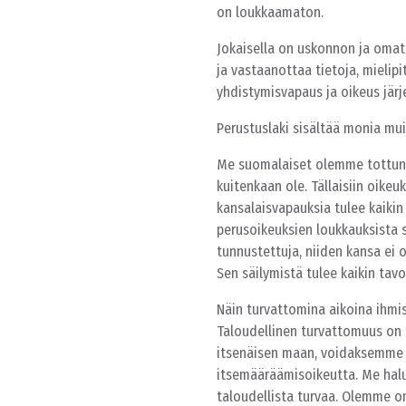
on loukkaamaton.
Jokaisella on uskonnon ja omat
ja vastaanottaa tietoja, mielip
yhdistymisvapaus ja oikeus jär
Perustuslaki sisältää monia mui
Me suomalaiset olemme tottunee
kuitenkaan ole. Tällaisiin oikeuk
kansalaisvapauksia tulee kaikin
perusoikeuksien loukkauksista se
tunnustettuja, niiden kansa ei 
Sen säilymistä tulee kaikin t
Näin turvattomina aikoina ihmi
Taloudellinen turvattomuus on 
itsenäisen maan, voidaksemme 
itsemääräämisoikeutta. Me halu
taloudellista turvaa. Olemme 