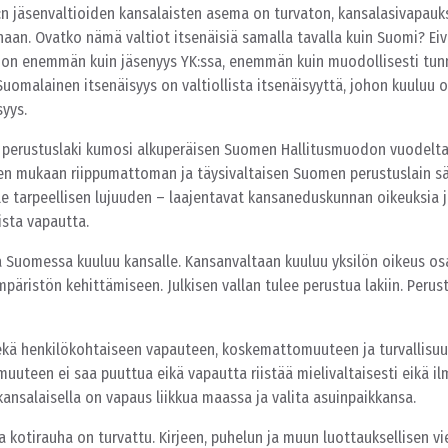
:n jäsenvaltioiden kansalaisten asema on turvaton, kansalasivapauk
naan. Ovatko nämä valtiot itsenäisiä samalla tavalla kuin Suomi? Eiv
ljon enemmän kuin jäsenyys YK:ssa, enemmän kuin muodollisesti tun
omalainen itsenäisyys on valtiollista itsenäisyyttä, johon kuuluu 
syys.
 perustuslaki kumosi alkuperäisen Suomen Hallitusmuodon vuodelta
n mukaan riippumattoman ja täysivaltaisen Suomen perustuslain s
le tarpeellisen lujuuden – laajentavat kansaneduskunnan oikeuksia 
ista vapautta.
 Suomessa kuuluu kansalle. Kansanvaltaan kuuluu yksilön oikeus osa
päristön kehittämiseen. Julkisen vallan tulee perustua lakiin. Perust
ekä henkilökohtaiseen vapauteen, koskemattomuuteen ja turvallisuu
teen ei saa puuttua eikä vapautta riistää mielivaltaisesti eikä il
nsalaisella on vapaus liikkua maassa ja valita asuinpaikkansa.
a kotirauha on turvattu. Kirjeen, puhelun ja muun luottauksellisen vi