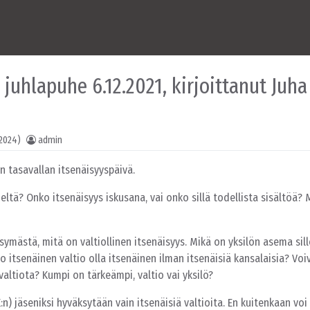
 juhlapuhe 6.12.2021, kirjoittanut Juha
 2024)
admin
 tasavallan itsenäisyyspäivä.
ä? Onko itsenäisyys iskusana, vai onko sillä todellista sisältöä? 
symästä, mitä on valtiollinen itsenäisyys. Mikä on yksilön asema sill
 itsenäinen valtio olla itsenäinen ilman itsenäisiä kansalaisia? Voi
 valtiota? Kumpi on tärkeämpi, valtio vai yksilö?
) jäseniksi hyväksytään vain itsenäisiä valtioita. En kuitenkaan voi 