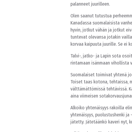
palanneet juurilleen.
Olen saanut tutustua perheemme
Kanadassa suomalaisista vanhe
hyvin, jotkut vähän ja jotkut ei
tuntevat olevansa jotakin vaill
korvaa kaipuuta juurille. Se ei 
Talvi-, jatko- ja Lapin sota oso
rintamaan isänmaan vihollista 
Suomalaiset toimivat yhtenä jou
Toiset taas kotona, tehtaissa, 
välttämättömissä tehtävissä. Ka
aina viimeisen sotakorvausjuna
Alkoiko yhtenäisyys rakoilla e
yhtenäisyys, puolustushenki ja –
jätetty. Jätetäänkö kaveri nyt,