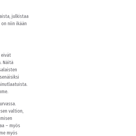
sta, julkistaa
 on niin ikään
 eivät
. Näitä
salaisten
senäisiksi
inutlaatuista.
mme.
urvassa.
sen valtion,
hmisen
vaa – myös
amme myös