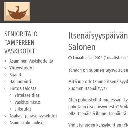
Skip to content
Main Navigation
SENIORITALO
Itsenäisyyspäivän
TAMPEREEN
Salonen
VASKIKODIT
1 maaliskuun, 2024
(1 maaliskuun,
Asuminen Vaskikodeilla
Yhteystiedot
Tänään on Suomen täysvaltaisen
Sijainti
Hallinnointi
Mitä me odotamme itsenäisyydelt
Tietoa talosta
Suomen itsenäisyys?
Yhteiset tilat
Olen pohdiskellut mielessäni ky
Vaskitoimisto
puhutaan itsenäisyydestä? Voiko
Liiketilat
olla itsenäisiä ilman itsenäistä
Asukas- ja jäsenyysehdot
Asumiskokemuksia
Yhdistyneiden kansakuntien (YK:n