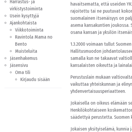
Harrastus- ja
havaitsematta, että useiden YK
virkistystoiminta
rajoitettu tai ne puutuvat koko
Usein kysyttyjä
suomalainen itsenäisyys on pa
Ajankohtaista
asema kansakuntien joukossa. Su
Viikkotoiminta
osana kansan ja yksilön itsenäi
Ravintola Mama no
Bento
1.3.2000 voimaan tullut Suomen
Muisteluita
Hallitusmuodon johdantolausee
Jäsenhakemus
samalla kun ne takaavat valtiol
Jäsensivu
kansalaisten oikeutta ja lainala
Oma tili
Perustuslain mukaan valtiovalta
Kirjaudu sisään
vaikuttaa yhteiskunnan ja elinym
yhdenvertaisuusperiaatteen.
Jokaisella on oikeus elämään s
Henkilökohtaiseen koskemattomuu
säädettyä perustetta. Suomen ka
Jokaisen yksityiselämä, kunnia j