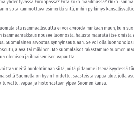
sema yhdentyvässä Euroopassa? Entä koko maailmassa? Onko isänmaa
nin sota kammottava esimerkki siitä, mihin pyrkimys kansallisvaltio
Suomalaista isänmaallisuutta ei voi arvioida minkään muun, kuin su
 isänmaanrakkaus nousee luonnosta, halusta määrätä itse omista a
hua. Suomalainen arvostaa synnyinseutuaan. Se voi olla luonnonolos
kkoseutu, alava tai mäkinen. Me suomalaiset rakastamme Suomen maa
ua olemisen ja ilmaisemisen vapautta.
voittaa meitä huolehtimaan siitä, mitä pidämme itsenäisyydessä tä
näisellä Suomella on hyvin hoidettu, saasteista vapaa alue, jolla as
ta turvattu, vapaa ja historiastaan ylpeä Suomen kansa.