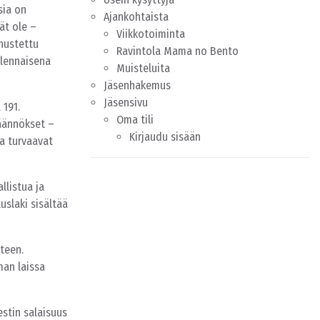
sia on
Ajankohtaista
ät ole –
Viikkotoiminta
nustettu
Ravintola Mama no Bento
olennaisena
Muisteluita
Jäsenhakemus
Jäsensivu
 191.
Oma tili
äännökset –
Kirjaudu sisään
ja turvaavat
llistua ja
uslaki sisältää
teen.
man laissa
estin salaisuus