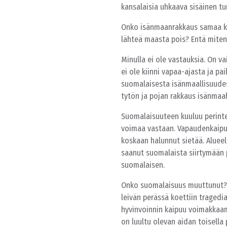
kansalaisia uhkaava sisäinen t
Onko isänmaanrakkaus samaa kui
lähteä maasta pois? Entä miten
Minulla ei ole vastauksia. On v
ei ole kiinni vapaa-ajasta ja pa
suomalaisesta isänmaallisuude
tytön ja pojan rakkaus isänma
Suomalaisuuteen kuuluu perinte
voimaa vastaan. Vapaudenkaipuu
koskaan halunnut sietää. Aluee
saanut suomalaista siirtymään 
suomalaisen.
Onko suomalaisuus muuttunut? 
leivän perässä koettiin tragedia
hyvinvoinnin kaipuu voimakkaamp
on luultu olevan aidan toisella