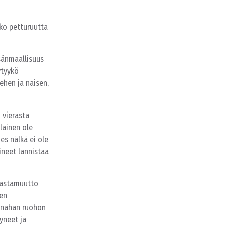
ko petturuutta
isänmaallisuus
ytyykö
hen ja naisen,
 vierasta
lainen ole
es nälkä ei ole
ineet lannistaa
aastamuutto
sen
Ainahan ruohon
yneet ja