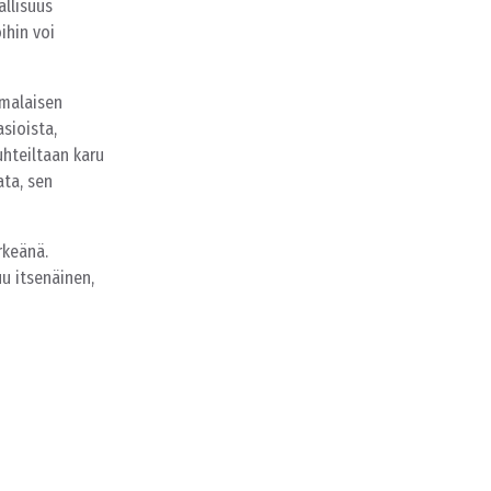
llisuus
ihin voi
omalaisen
sioista,
uhteiltaan karu
ta, sen
rkeänä.
uu itsenäinen,