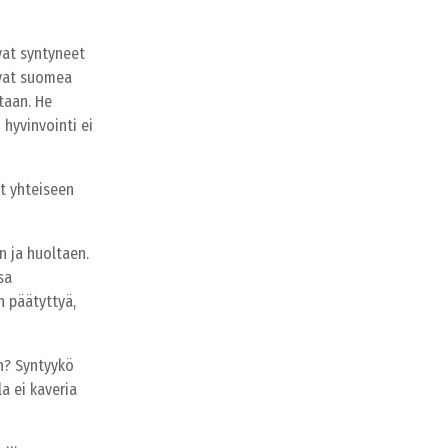
vat syntyneet
uvat suomea
htaan. He
 hyvinvointi ei
et yhteiseen
n ja huoltaen.
sa
n päätyttyä,
n? Syntyykö
a ei kaveria