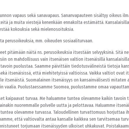
unnon vapaus sekä sanavapaus. Sananvapauteen sisältyy oikeus ilmai
iteitä ja muita viestejä kenenkään ennakolta estämättä. Kansalaisilla
jestää kokouksia sekä mielenosoituksia.
ta perusoikeuksia, mm. oikeuden sosiaaliturvaan.
t pitämään näitä ns. perusoikeuksia itsestään selvyyksinä. Sitä ne
siin on mahdollisuus vain itsenäisen valtion itsenäisillä kansalaisilla
 tavoin puolustaa. Saamme päivittäin tiedotusvälineistä tietoja kan
kä itsenäisissä, että miehitetyissä valtioissa. Vaikka valtiot ovat it
ole itsenäistä. Suomalainen itsenäisyys on kansainvälisesti mitaten a
avoin vaalia. Puolustaessamme Suomea, puolustamme omaa vapautta
set kaipaavat turvaa. Me haluamme tuntea olevamme kaikin tavoin t
ainakin nuoremmalle polvelle uutta ja pelottavaa. Haluamme itsenäi
tuntea olevamme turvassa. Taloudellinen turvattomuus horjuttaa i
amme, että valtiovalta antaa kansalle kaikkea sen tarvitsemaa tur
onnistuneet torjumaan itsenäisyyden ulkoiset uhkakuvat. Poistaka