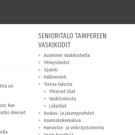
SENIORITALO TAMPEREEN
VASKIKODIT
Asuminen Vaskikodeilla
Yhteystiedot
Sijainti
Hallinnointi
Tietoa talosta
Mitä on
Yhteiset tilat
Vaskitoimisto
oin, kun
Liiketilat
vatko ihmiset
Asukas- ja jäsenyysehdot
Asumiskokemuksia
Harrastus- ja virkistystoiminta
olla
Usein kysyttyjä