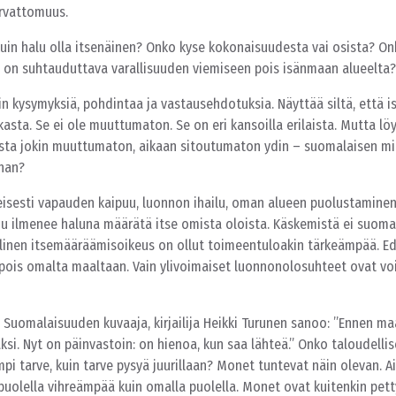
urvattomuus.
n halu olla itsenäinen? Onko kyse kokonaisuudesta vai osista? On
 on suhtauduttava varallisuuden viemiseen pois isänmaan alueelta?
ain kysymyksiä, pohdintaa ja vastausehdotuksia. Näyttää siltä, että 
ikasta. Se ei ole muuttumaton. Se on eri kansoilla erilaista. Mutta lö
sta jokin muuttumaton, aikaan sitoutumaton ydin – suomalaisen mie
ahan?
isesti vapauden kaipuu, luonnon ihailu, oman alueen puolustaminen
 ilmenee haluna määrätä itse omista oloista. Käskemistä ei suoma
llinen itsemääräämisoikeus on ollut toimeentuloakin tärkeämpää. Ed
pois omalta maaltaan. Vain ylivoimaiset luonnonolosuhteet ovat vo
Suomalaisuuden kuvaaja, kirjailija Heikki Turunen sanoo: ”Ennen m
ksi. Nyt on päinvastoin: on hienoa, kun saa lähteä.” Onko taloudelli
i tarve, kuin tarve pysyä juurillaan? Monet tuntevat näin olevan. 
 puolella vihreämpää kuin omalla puolella. Monet ovat kuitenkin pett